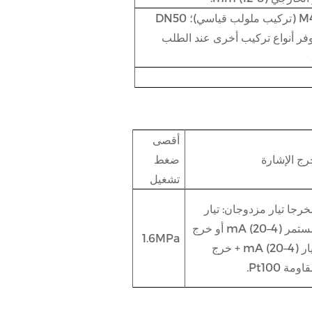
G1 1/2” أو سن ذكر M48 × 2 (تركيب ملولب قياسي)؛ DN50
وفر أنواع تركيب أخرى عند الطلب
أقصى
رج الإشارة
ضغط
تشغيل
رجا تيار مزدوجان: تيار
مستمر (4–20) mA أو خرج
1.6MPa
تيار (4–20) mA + خرج
اومة Pt100.