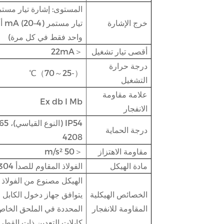
خرج الإشارة
واحد فقط في كل مرة)
أقصى تيار تشغيل
＜22mA
درجة حرارة
（-25～70）℃
التشغيل
علامة مقاومة
Ex db I Mb
الانفجار
درجة الحماية
4208
مقاومة الاهتزاز
＜50 m/s²
مادة الهيكل
الفولاذ المقاوم للصدأ 304
الهيكل مصنوع من الفولاذ ا
الخصائص الهيكلية
المقاومة للانفجار
كابلات التعدين ذات القطر الخارج