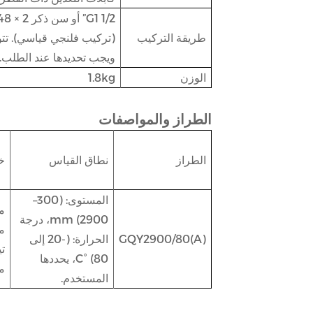
طريقة التركيب
(تركيب فلنجي قياسي). تت
ويجب تحديدها عند الطلب.
الوزن
1.8kg
الطراز والمواصفات
الطراز
نطاق القياس
خ
المستوى: (300–
مخ
2900) mm، درجة
GQY2900/80(A)
الحرارة: (-20 إلى
80) °C، يحددها
مق
المستخدم.