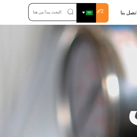

تصل بنا
