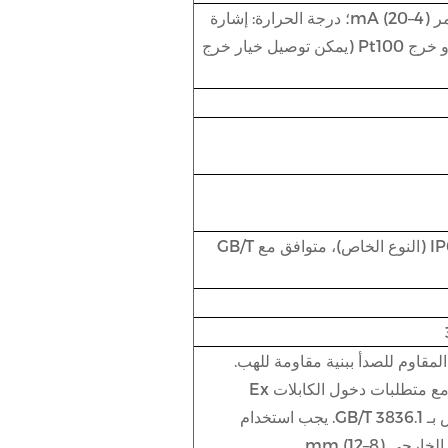
المستوى: إشارة تيار مستمر (4–20) mA؛ درجة الحرارة: إشارة
تيار مستمر (4–20) mA أو خرج Pt100 (يمكن توصيل خيار خرج
IP54 (النوع القياسي)، IP65 (النوع الخاص)، متوافق مع GB/T
لمقاوم للصدأ ببنية مقاومة للهب.
يتوافق جهاز دخول الكابل مع متطلبات دخول الكابلات Ex
المحددة في الملحق الخاص بـ GB/T 3836.1. يجب استخدام
ي (8–12) mm.