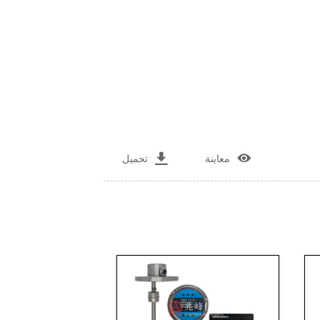


معاينة
تحميل