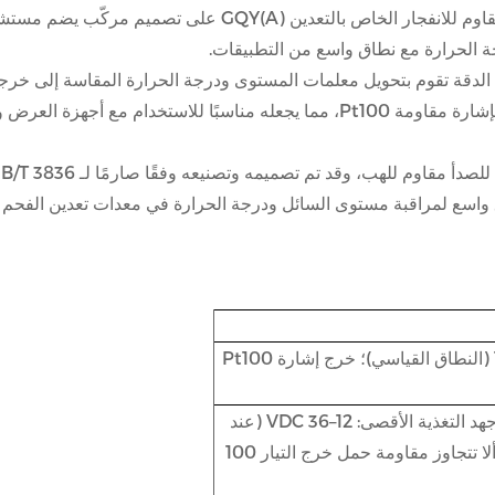
يعتمد مستشعر مستوى ودرجة الحرارة المقاوم للانفجار الخ
ة الحرارة مع نطاق واسع من التطبيقات.
يمكن أيضًا إخراج إشارة درجة الحرارة مباشرةً كإشارة مقاومة Pt100، مما يجعله مناس
نتج على نطاق واسع لمراقبة مستوى السائل ودرجة الحرارة في معدات تعدين 
خرج جهاز الإرسال: الفئة 1 (النطاق القياسي)؛ خرج إشارة Pt100
24 VDC (قياسي)؛ نطاق جهد التغذية الأقصى: 12–36 VDC (عند
التشغيل تحت 12 V، يجب ألا تتجاوز مقاومة حمل خرج التيار 100