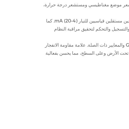
اص بالتعدين GQY(A) على تصميم مركّب يضم مستشعر موضع مغناطيسي ومستشعر درجة حرارة،
تم تجهيز الجهاز بدائرة تحويل إشارات عالية الدقة تقوم بتحويل معلمات المستوى ودرجة الحرارة المقاسة إلى خرجين مستقلين قياسيين للتيار (4–20) mA. كما
بًا للاستخدام مع أجهزة العرض والتسجيل والتحكم لتحقيق مراقبة النظام
يعتمد الجهاز على غلاف من الفولاذ المقاوم للصدأ مقاوم للهب، وقد تم تصميمه وتصنيعه وفقًا صارمًا لـ GB/T 3836 والمعايير ذات الصلة. علامة مقاومة الانفجار
الفحم تحت الأرض وعلى السطح، مما يحسن بفعالية